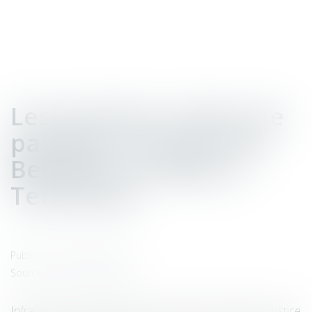
Les premiers radars de
passage à niveaux de
Belgique installés à
Termonde
Published on :
06/07/2021
Source :
www.lachronique.be
Infrabel et ses partenaires (les services de Police, la Justice