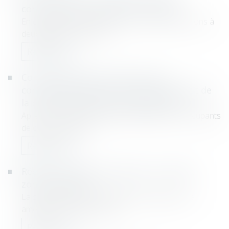
concernant les chevaux et tracteurs
En cette période de l’année, nous nous intéressons à
deux type de « véhicules...
Read more
Commentaire de l’arrêt de la Cour
constitutionnelle du 7 mai 2020 au sujet de
la preuve de la qualité d’usager faible
Après une collision entre deux véhicules, les occupants
de ceux-ci, éjectés e...
Read more
Région de Bruxelles-Capitale : nouvelles
zones à 30km/h
La sécurité routière des différents usagers sera
améliorée : celle des piéton...
Read more