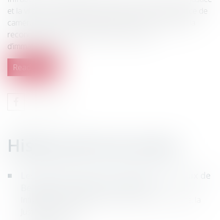
et la ville de Termonde) ont procédé à la mise en place de
caméras feu rouge de passage à niveau permettant la
reconnaissance automatique des plaques
d’immatriculation...
Read more
History
Les premiers radars de passage à niveaux de
Belgique installés à Termonde
Infrabel et ses partenaires (les services de Police, la
Justice et la ville d...