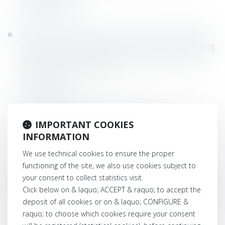
Read more
Amendes routières: voici ce qui va changer
pour les automobilistes en infraction (vidéo)
Ignacio de la Serna, Procureur général près la Cour
d'appel de Mons, explique...
Read more
Les piétons dans la circulation
IMPORTANT COOKIES
Où doit marcher un piéton ? On pense tout de suite au
INFORMATION
trottoir, mais que fair...
We use technical cookies to ensure the proper
Read more
functioning of the site, we also use cookies subject to
your consent to collect statistics visit.
Un décès sur trois dans la circulation dû à un
Click below on & laquo; ACCEPT & raquo; to accept the
obstacle en bord de route selon Touring
deposit of all cookies or on & laquo; CONFIGURE &
Le nombre de victimes de la route qui ont perdu la vie
raquo; to choose which cookies require your consent
lors d’un accident con...