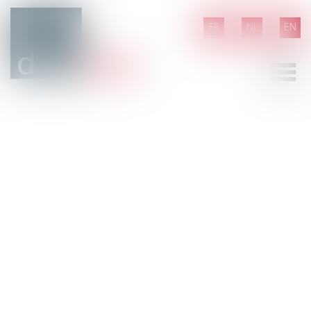
FR
NL
EN
Ouvrir
le
menu