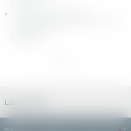
La carte verte devient blanche
La carte verte d’assurance (obligatoire) changera de
forme à partir du 1er ju...
Read more
<<
<
1
2
3
4
>
>>
Latest news
DVClex – Law firm
LIÈGE :
Boulevard Frère-Orban 9/1 – 4000 Liège
T.